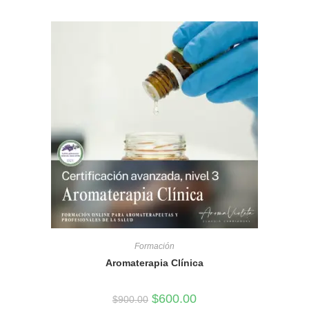
Formación
Aromaterapia Clínica
El
El
$
600.00
$
900.00
precio
precio