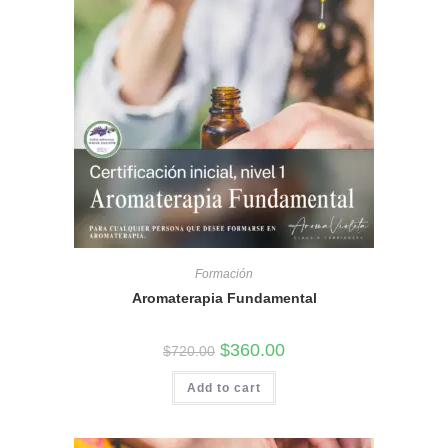
Formación
Aromaterapia Fundamental
El
El
$
360.00
$
720.00
precio
precio
original
actual
Add to cart
era:
es:
$720.00.
$360.00.