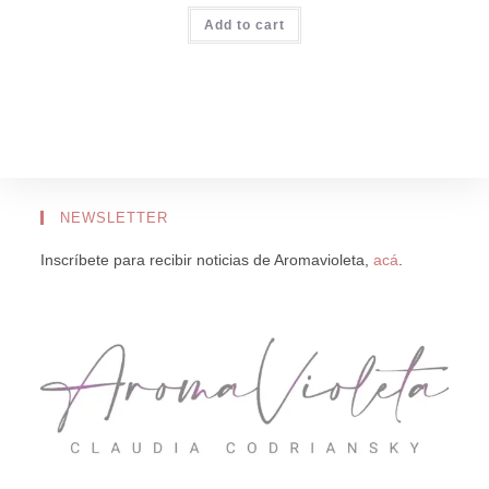
original
actual
Add to cart
era:
es:
$900.00.
$600.00.
NEWSLETTER
Inscríbete para recibir noticias de Aromavioleta,
acá
.