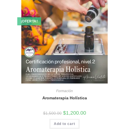
¡OFERTA!
Formación
Aromaterapia Holística
El
El
$
1,200.00
$
1,500.00
precio
precio
original
actual
Add to cart
era:
es:
$1,500.00.
$1,200.00.